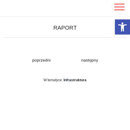
Skip
to
content
Otwórz 
RAPORT
poprzedni
następny
W tematyce:
Infrastruktura