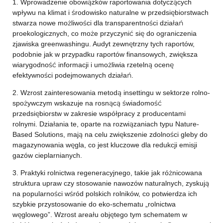
1. Wprowadzenie obowiązków raportowania dotyczących
wpływu na klimat i środowisko naturalne w przedsiębiorstwach
stwarza nowe możliwości dla transparentności działań
proekologicznych, co może przyczynić się do ograniczenia
zjawiska greenwashingu. Audyt zewnętrzny tych raportów,
podobnie jak w przypadku raportów finansowych, zwiększa
wiarygodność informacji i umożliwia rzetelną ocenę
efektywności podejmowanych działań.
2. Wzrost zainteresowania metodą insettingu w sektorze rolno-
spożywczym wskazuje na rosnącą świadomość
przedsiębiorstw w zakresie współpracy z producentami
rolnymi. Działania te, oparte na rozwiązaniach typu Nature-
Based Solutions, mają na celu zwiększenie zdolności gleby do
magazynowania węgla, co jest kluczowe dla redukcji emisji
gazów cieplarnianych.
3. Praktyki rolnictwa regeneracyjnego, takie jak różnicowana
struktura upraw czy stosowanie nawozów naturalnych, zyskują
na popularności wśród polskich rolników, co potwierdza ich
szybkie przystosowanie do eko-schematu „rolnictwa
węglowego”. Wzrost areału objętego tym schematem w