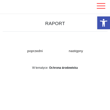
Skip
to
content
Otwórz 
RAPORT
poprzedni
następny
W tematyce:
Ochrona środowiska