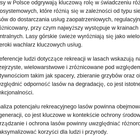
sy w Polsce odgrywają kluczową rolę w świadczeniu ró
osystemowych, które różnią się w zależności od typu sie
sów do dostarczania usług zaopatrzeniowych, regulacyjny
óżnicowany, przy czym najwyższy występuje w krainach g
ntralnych. Lasy górskie świeże wyróżniają się jako wiel
eroki wachlarz kluczowych usług.
eferencje ludzi dotyczące rekreacji w lasach wskazują na
zejrzyste, wielowarstwowe i zróżnicowane pod względe
tywnościom takim jak spacery, zbieranie grzybów oraz o
zględnić odporność lasów na degradację, co jest istotn
nkcjonalności.
aliza potencjału rekreacyjnego lasów powinna obejmow
generacji, co jest kluczowe w kontekście ochrony środo
rządzanie i ochrona lasów powinny uwzględniać różnoro
ksymalizować korzyści dla ludzi i przyrody.