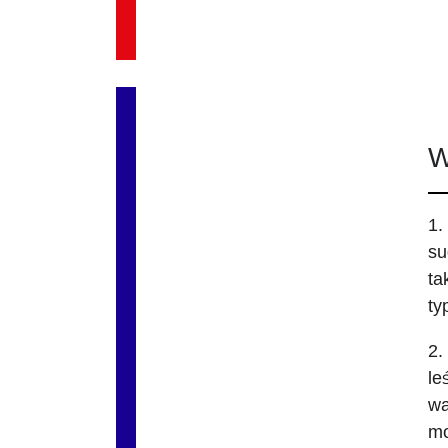
W
1.
su
ta
ty
2.
le
wa
mo