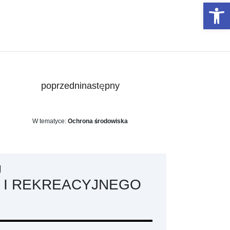
Otwórz 
poprzedni
następny
W tematyce:
Ochrona środowiska
U
 I REKREACYJNEGO