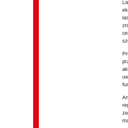
La
ek
la
zr
ce
sz
Pr
pr
ak
uw
fu
An
re
za
ma