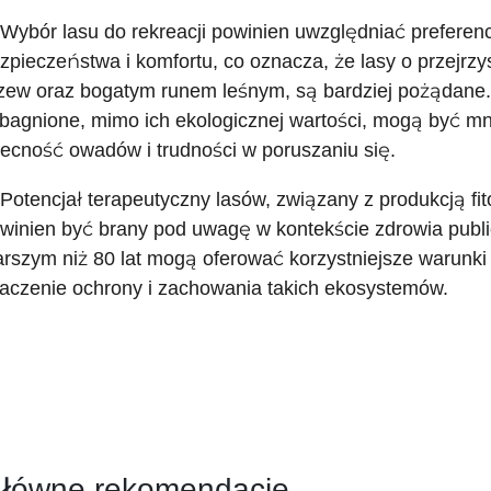
 Wybór lasu do rekreacji powinien uwzględniać prefere
zpieczeństwa i komfortu, co oznacza, że lasy o przejrzys
zew oraz bogatym runem leśnym, są bardziej pożądane. 
bagnione, mimo ich ekologicznej wartości, mogą być mn
ecność owadów i trudności w poruszaniu się.
 Potencjał terapeutyczny lasów, związany z produkcją fi
winien być brany pod uwagę w kontekście zdrowia publ
arszym niż 80 lat mogą oferować korzystniejsze warunki 
aczenie ochrony i zachowania takich ekosystemów.
łówne rekomendacje