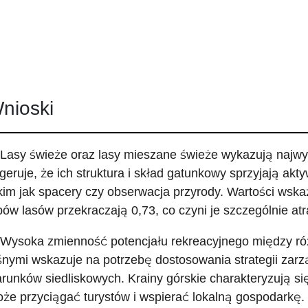
nioski
 Lasy świeże oraz lasy mieszane świeże wykazują najwyż
geruje, że ich struktura i skład gatunkowy sprzyjają ak
kim jak spacery czy obserwacja przyrody. Wartości wska
pów lasów przekraczają 0,73, co czyni je szczególnie at
 Wysoka zmienność potencjału rekreacyjnego między ró
śnymi wskazuje na potrzebę dostosowania strategii zarz
runków siedliskowych. Krainy górskie charakteryzują s
że przyciągać turystów i wspierać lokalną gospodarkę.