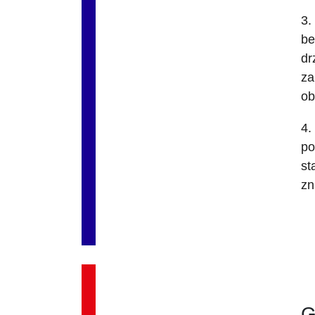
3.
be
dr
za
ob
4.
po
st
zn
G