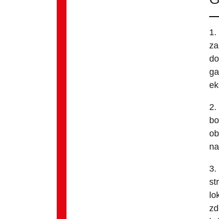
1.
za
do
ga
ek
2.
bo
ob
na
3.
st
lo
zd