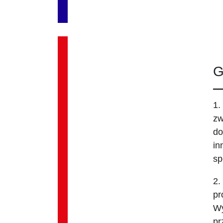
G
1.
zw
do
in
sp
2.
pr
Wy
pr