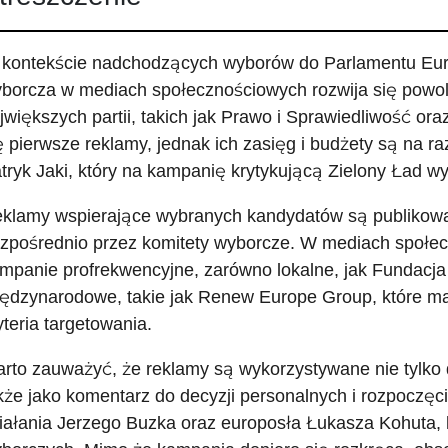
kontekście nadchodzących wyborów do Parlamentu Eur
borcza w mediach społecznościowych rozwija się powol
jwiększych partii, takich jak Prawo i Sprawiedliwość ora
ę pierwsze reklamy, jednak ich zasięg i budżety są na ra
tryk Jaki, który na kampanię krytykującą Zielony Ład wy
klamy wspierające wybranych kandydatów są publikowan
zpośrednio przez komitety wyborcze. W mediach społec
mpanie profrekwencyjne, zarówno lokalne, jak Fundacja C
ędzynarodowe, takie jak Renew Europe Group, które ma
yteria targetowania.
rto zauważyć, że reklamy są wykorzystywane nie tylko
kże jako komentarz do decyzji personalnych i rozpoczęc
iałania Jerzego Buzka oraz europosła Łukasza Kohuta, 