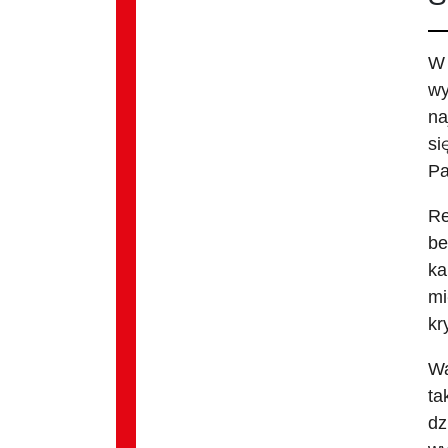
W 
wy
na
si
Pa
Re
be
ka
mi
kr
Wa
ta
dz