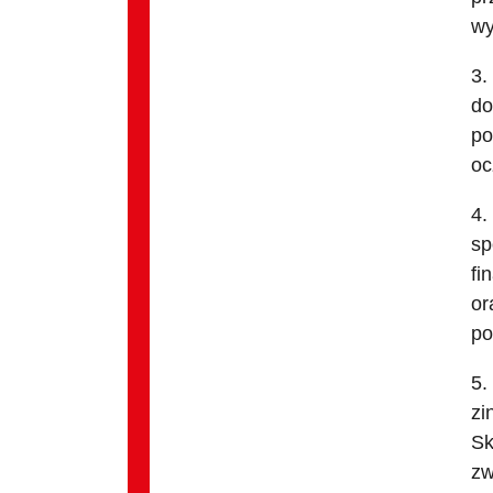
wy
3.
do
po
oc
4.
sp
fi
or
po
5.
zi
Sk
zw