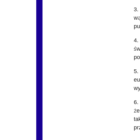
3.
wą
pu
4.
św
po
5.
eu
wy
6.
że
ta
pr