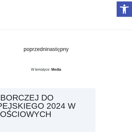
Otwórz 
poprzedni
następny
W tematyce:
Media
YBORCZEJ DO
EJSKIEGO 2024 W
NOŚCIOWYCH