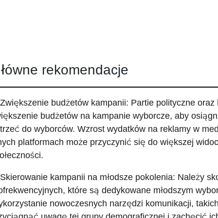
łówne rekomendacje
 Zwiększenie budżetów kampanii: Partie polityczne oraz
iększenie budżetów na kampanie wyborcze, aby osiągnąć
trzeć do wyborców. Wzrost wydatków na reklamy w med
nych platformach może przyczynić się do większej wido
ołeczności.
 Skierowanie kampanii na młodsze pokolenia: Należy s
ofrekwencyjnych, które są dedykowane młodszym wyborc
korzystanie nowoczesnych narzędzi komunikacji, takich
zyciągnąć uwagę tej grupy demograficznej i zachęcić i