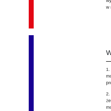
wy
w 
W
1.
mo
pr
2.
że
mo