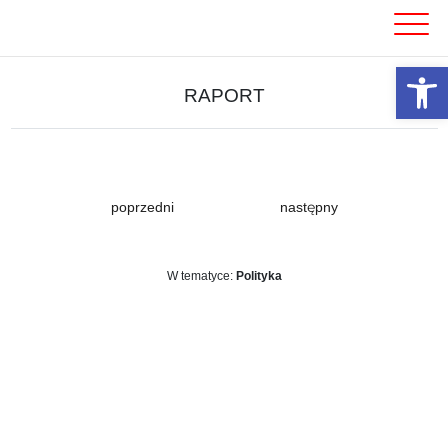
Skip
to
content
Otwórz 
RAPORT
poprzedni
następny
W tematyce:
Polityka