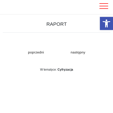
Skip
to
content
Otwórz 
RAPORT
poprzedni
następny
W tematyce:
Cyfryzacja