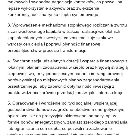
rynkowych i swobodne negocjacje kontraktów, co pozwoli na
lepsze wykorzystanie aktywów oraz zwiększenie
konkurencyjności na rynku ciepła systemowego.
3. Wprowadzenie mechanizmu stopniowego rozliczania zwrotu
z zainwestowanego kapitału w trakcie realizacji wieloletnich i
kapitałochłonnych inwestycji, co zminimalizuje skokowe
wzrosty cen ciepła i poprawi płynność finansową
przedsiębiorstw w procesie transformacji.
4. Synchronizacja udzielanych dotacji i wsparcia finansowego z
lokalnymi planami zaopatrzenia w ciepło oraz krajową strategią
ciepłownictwa, przy jednoczesnym nadaniu im rangi prawnej
porównywalnej do miejscowych planów zagospodarowania
przestrzennego, aby zapewnić optymalność inwestycji z
punktu widzenia zarówno przedsiębiorstw, jak i interesu kraju.
5. Opracowanie i wdrożenie polityki socjalnej wspierającej
gospodarstwa domowe zagrożone ubóstwem energetycznym,
opierającej się na precyzyjnie skierowanej pomocy, np. w
formie bonów energetycznych, zamiast szerokiego zamrażania
lub ograniczania cen ciepła, co pozwoli na zachowanie
właściwych sygnałów rynkowych i stymulację efektywności