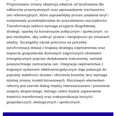
Proponowane zmiany obejmują odejście od taryfowania dla
odbiorców przemysłowych oraz wprowadzenie mechanizmu
cen referencyjnych, które usprawniłyby proces ustalania taryf i
motywowały przedsiębiorstwa do poszukiwania oszczędności.
Transformacja sektora wymaga przyjęcia długofalowej
strategii, opartej na konsensusie politycznym i społecznym, co
jest niezbędne, aby uniknąć przerw i niespójności po zmianach
władzy. Szczególny nacisk położono na potrzebę
synchronizacji dotacji z krajową strategią ciepłownictwa oraz
wsparcie gospodarstw domowych zagrożonych ubóstwem
energetycznym poprzez dedykowane instrumenty, zamiast
powszechnego zamrażania cen. Integracja ciepłownictwa z
krajowym systemem elektroenergetycznym daje potencjał do
poprawy stabilności dostaw i obniżenia kosztów, lecz wymaga
istotnej zmiany modeli biznesowych. Kluczowym elementem
reformy jest szeroki dialog między interesariuszami i powołanie
zespołu eksperckiego, którego celem będzie zapewnienie
trwałości transformacji oraz maksymalizacja korzyści
gospodarczych, ekologicznych i społecznych.