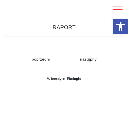
Skip
to
content
Otwórz 
RAPORT
poprzedni
następny
W tematyce:
Ekologia