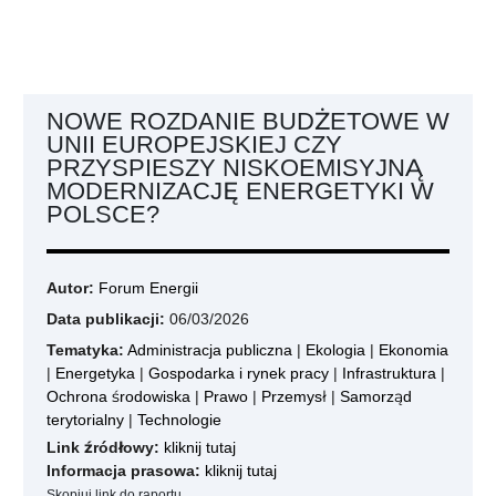
NOWE ROZDANIE BUDŻETOWE W
UNII EUROPEJSKIEJ CZY
PRZYSPIESZY NISKOEMISYJNĄ
MODERNIZACJĘ ENERGETYKI W
POLSCE?
Autor:
Forum Energii
Data publikacji:
06/03/2026
Tematyka:
Administracja publiczna
|
Ekologia
|
Ekonomia
|
Energetyka
|
Gospodarka i rynek pracy
|
Infrastruktura
|
Ochrona środowiska
|
Prawo
|
Przemysł
|
Samorząd
terytorialny
|
Technologie
Link źródłowy:
kliknij tutaj
Informacja prasowa:
kliknij tutaj
Skopiuj link do raportu