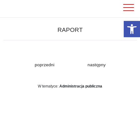
Skip
to
content
Otwórz 
RAPORT
poprzedni
następny
W tematyce:
Administracja publiczna