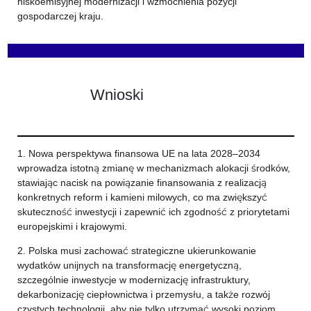
niskoemisyjnej modernizacji i wzmocnienia pozycji
gospodarczej kraju.
Wnioski
1. Nowa perspektywa finansowa UE na lata 2028–2034
wprowadza istotną zmianę w mechanizmach alokacji środków,
stawiając nacisk na powiązanie finansowania z realizacją
konkretnych reform i kamieni milowych, co ma zwiększyć
skuteczność inwestycji i zapewnić ich zgodność z priorytetami
europejskimi i krajowymi.
2. Polska musi zachować strategiczne ukierunkowanie
wydatków unijnych na transformację energetyczną,
szczególnie inwestycje w modernizację infrastruktury,
dekarbonizację ciepłownictwa i przemysłu, a także rozwój
czystych technologii, aby nie tylko utrzymać wysoki poziom