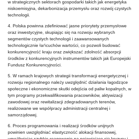
w strategicznych sektorach gospodarki takich jak energetyka
niskoemisyjna, dekarbonizacja przemysłu oraz rozwój czystych
technologii.
4. Polska powinna zdefiniować jasne priorytety przemysłowe
oraz inwestycyjne, skupiając się na rozwoju wybranych
segmentów czystych technologii i zaawansowanych
technologicznie łańcuchów wartości, co pozwoli budować
konkurencyjność kraju oraz zwiększać zdolność absorpcji
środków z konkurencyjnych instrumentów takich jak Europejski
Fundusz Konkurencyjności.
5. W ramach krajowych strategii transformacji energetycznej i
rozwoju regionalnego należy uwzględnić działania łagodzące
społeczne i ekonomiczne skutki odejścia od paliw kopalnych, w
tym programy przekwalifikowania pracowników, aktywizacji
zawodowej oraz rewitalizacji zdegradowanych terenów,
realizowane we współpracy administracji centralnej i
samorządowej.
6. Proces programowania i realizacji środków unijnych
powinien uwzględniać elastyczność alokacji finansowej,
umożliwiając szybkie reagowanie na pojawiające się kryzysy i