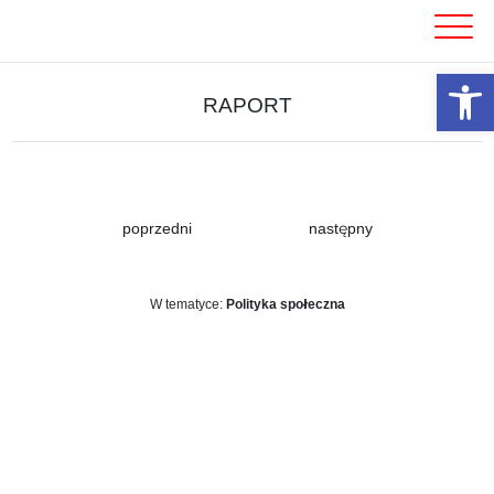
Skip
to
content
Otwórz 
RAPORT
poprzedni
następny
W tematyce:
Polityka społeczna