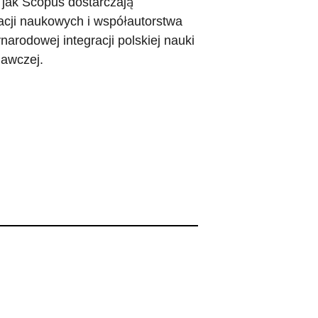
 jak Scopus dostarczają
acji naukowych i współautorstwa
rodowej integracji polskiej nauki
dawczej.