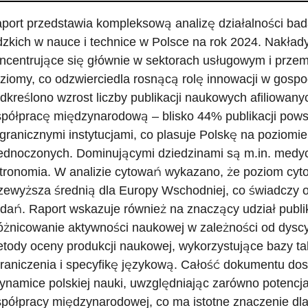
port przedstawia kompleksową analizę działalności b
dzkich w nauce i technice w Polsce na rok 2024. Nakłady
ncentrujące się głównie w sektorach usługowym i prze
ziomy, co odzwierciedla rosnącą rolę innowacji w gospo
dkreślono wzrost liczby publikacji naukowych afiliowany
półpracę międzynarodową – blisko 44% publikacji pows
granicznymi instytucjami, co plasuje Polskę na poziomi
ednoczonych. Dominującymi dziedzinami są m.in. medycyn
tronomia. W analizie cytowań wykazano, że poziom cytow
zewyższa średnią dla Europy Wschodniej, co świadczy o
dań. Raport wskazuje również na znaczący udział publik
óżnicowanie aktywności naukowej w zależności od dysc
tody oceny produkcji naukowej, wykorzystujące bazy tak
raniczenia i specyfikę językową. Całość dokumentu dost
dynamice polskiej nauki, uwzględniając zarówno potencjał
półpracy międzynarodowej, co ma istotne znaczenie dla 