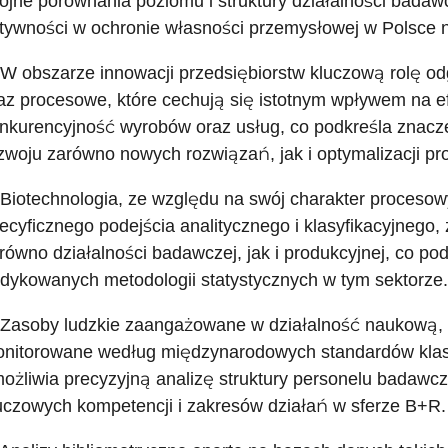
ójne porównania poziomu i struktury działalności badaw
tywności w ochronie własności przemysłowej w Polsce na
 W obszarze innowacji przedsiębiorstw kluczową rolę o
az procesowe, które cechują się istotnym wpływem na e
nkurencyjność wyrobów oraz usług, co podkreśla znac
zwoju zarówno nowych rozwiązań, jak i optymalizacji p
 Biotechnologia, ze względu na swój charakter procesow
ecyficznego podejścia analitycznego i klasyfikacyjneg
równo działalności badawczej, jak i produkcyjnej, co po
dykowanych metodologii statystycznych w tym sektorze.
 Zasoby ludzkie zaangażowane w działalność naukową, 
nitorowane według międzynarodowych standardów klasyf
ożliwia precyzyjną analizę struktury personelu badawcz
uczowych kompetencji i zakresów działań w sferze B+R.