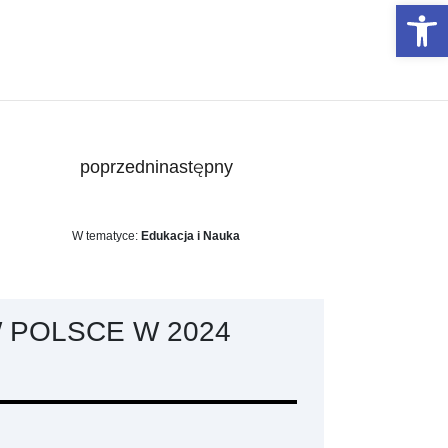
Otwórz 
poprzedni
następny
W tematyce:
Edukacja i Nauka
W POLSCE W 2024