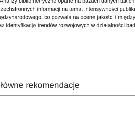
 Analizy bibliometryczne oparte na bazach danych takich
zechstronnych informacji na temat intensywności publik
ędzynarodowego, co pozwala na ocenę jakości i międzyna
az identyfikację trendów rozwojowych w działalności ba
łówne rekomendacje