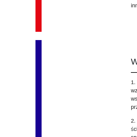
in
W
1.
wz
ws
pr
2.
śc