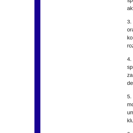
sp
ak
3.
or
ko
ro
4.
sp
za
de
5.
mo
um
kl