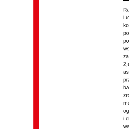
Ra
lu
ko
po
po
ws
za
Zj
as
pr
ba
zr
me
og
i 
ws