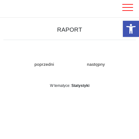
Skip
to
content
Otwórz 
RAPORT
poprzedni
następny
W tematyce:
Statystyki