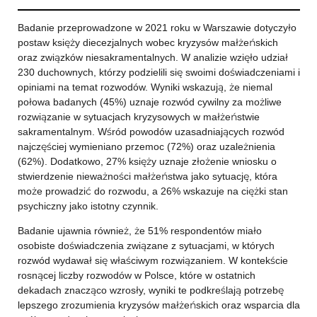
Badanie przeprowadzone w 2021 roku w Warszawie dotyczyło
postaw księży diecezjalnych wobec kryzysów małżeńskich
oraz związków niesakramentalnych. W analizie wzięło udział
230 duchownych, którzy podzielili się swoimi doświadczeniami i
opiniami na temat rozwodów. Wyniki wskazują, że niemal
połowa badanych (45%) uznaje rozwód cywilny za możliwe
rozwiązanie w sytuacjach kryzysowych w małżeństwie
sakramentalnym. Wśród powodów uzasadniających rozwód
najczęściej wymieniano przemoc (72%) oraz uzależnienia
(62%). Dodatkowo, 27% księży uznaje złożenie wniosku o
stwierdzenie nieważności małżeństwa jako sytuację, która
może prowadzić do rozwodu, a 26% wskazuje na ciężki stan
psychiczny jako istotny czynnik.
Badanie ujawnia również, że 51% respondentów miało
osobiste doświadczenia związane z sytuacjami, w których
rozwód wydawał się właściwym rozwiązaniem. W kontekście
rosnącej liczby rozwodów w Polsce, które w ostatnich
dekadach znacząco wzrosły, wyniki te podkreślają potrzebę
lepszego zrozumienia kryzysów małżeńskich oraz wsparcia dla