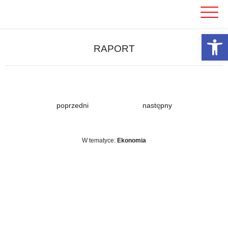
Skip
to
content
Otwórz 
RAPORT
poprzedni
następny
W tematyce:
Ekonomia