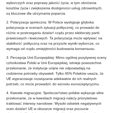
wyborczych oraz poprawy jakości życia, w tym obniżenia
kosztów życia i zwiększenia dostępności usług zdrowotnych,
są kluczowe dla utrzymania poparcia.
2. Polaryzacja społeczna: W Polsce występuje głęboka
polaryzacja w ocenach sytuacji politycznej, co prowadzi do
różnic w postrzeganiu działań rządu przez elektoraty partii
prawicowych i lewicowych. Ta polaryzacja może wpływać na
stabilność polityczną oraz na przyszłe wyniki wyborcze, co
wymaga od rządu umiejętności budowania konsensusu.
3. Percepcja Unii Europejskiej: Mimo ogólnej pozytywnej oceny
członkostwa Polski w Unii Europejskiej, istnieje powszechne
przekonanie, że instytucje unijne nie odpowiadają na
codzienne potrzeby obywateli. Tylko 45% Polaków uważa, że
UE wypracowuje rozwiązania adekwatne do ich realnych
potrzeb, co może prowadzić do wzrostu eurosceptycyzmu.
4. Kwestie migracyjne: Społeczeństwo polskie wykazuje silne
przekonanie, że w kwestiach migracji należy priorytetowo
traktować interesy narodowe. Wysoki odsetek negatywnych
ocen działań UE w obszarze migracji oraz poczucie