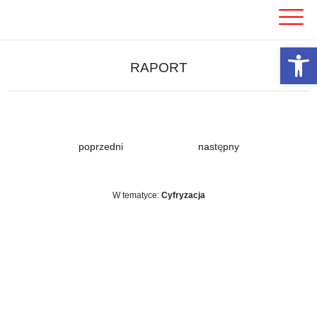
Skip
to
content
Otwórz 
RAPORT
poprzedni
następny
W tematyce:
Cyfryzacja