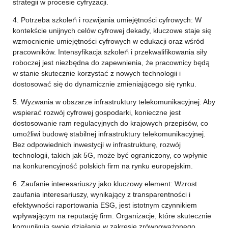
strategii w procesie cyfryzacji.
4. Potrzeba szkoleń i rozwijania umiejętności cyfrowych: W
kontekście unijnych celów cyfrowej dekady, kluczowe staje się
wzmocnienie umiejętności cyfrowych w edukacji oraz wśród
pracowników. Intensyfikacja szkoleń i przekwalifikowania siły
roboczej jest niezbędna do zapewnienia, że pracownicy będą
w stanie skutecznie korzystać z nowych technologii i
dostosować się do dynamicznie zmieniającego się rynku.
5. Wyzwania w obszarze infrastruktury telekomunikacyjnej: Aby
wspierać rozwój cyfrowej gospodarki, konieczne jest
dostosowanie ram regulacyjnych do krajowych przepisów, co
umożliwi budowę stabilnej infrastruktury telekomunikacyjnej.
Bez odpowiednich inwestycji w infrastrukturę, rozwój
technologii, takich jak 5G, może być ograniczony, co wpłynie
na konkurencyjność polskich firm na rynku europejskim.
6. Zaufanie interesariuszy jako kluczowy element: Wzrost
zaufania interesariuszy, wynikający z transparentności i
efektywności raportowania ESG, jest istotnym czynnikiem
wpływającym na reputację firm. Organizacje, które skutecznie
komunikują swoje działania w zakresie zrównoważonego