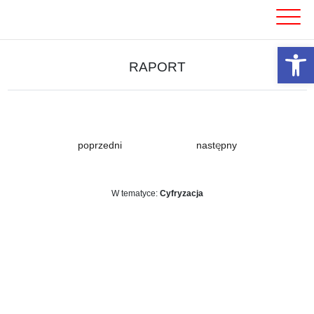
Skip
to
content
Otwórz 
RAPORT
poprzedni
następny
W tematyce:
Cyfryzacja