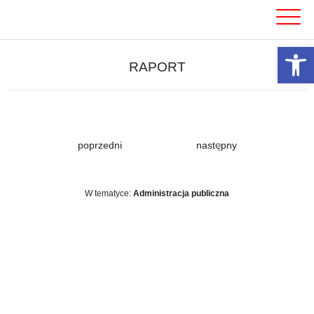
Skip
to
content
Otwórz 
RAPORT
poprzedni
następny
W tematyce:
Administracja publiczna