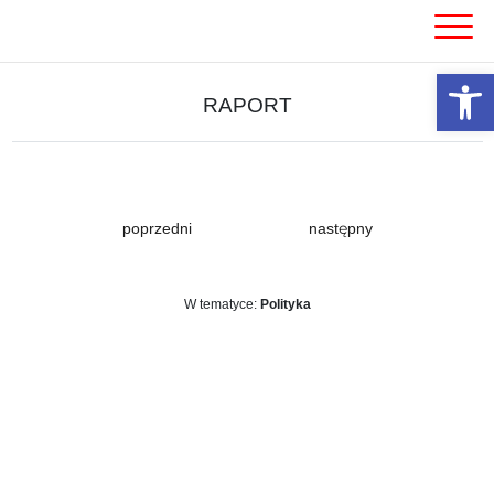
Skip
to
content
Otwórz 
RAPORT
poprzedni
następny
W tematyce:
Polityka