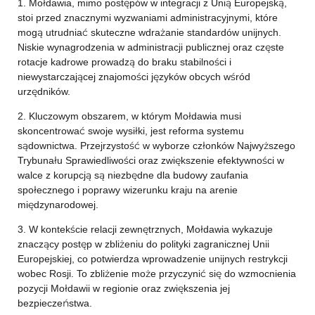
1. Mołdawia, mimo postępów w integracji z Unią Europejską,
stoi przed znacznymi wyzwaniami administracyjnymi, które
mogą utrudniać skuteczne wdrażanie standardów unijnych.
Niskie wynagrodzenia w administracji publicznej oraz częste
rotacje kadrowe prowadzą do braku stabilności i
niewystarczającej znajomości języków obcych wśród
urzędników.
2. Kluczowym obszarem, w którym Mołdawia musi
skoncentrować swoje wysiłki, jest reforma systemu
sądownictwa. Przejrzystość w wyborze członków Najwyższego
Trybunału Sprawiedliwości oraz zwiększenie efektywności w
walce z korupcją są niezbędne dla budowy zaufania
społecznego i poprawy wizerunku kraju na arenie
międzynarodowej.
3. W kontekście relacji zewnętrznych, Mołdawia wykazuje
znaczący postęp w zbliżeniu do polityki zagranicznej Unii
Europejskiej, co potwierdza wprowadzenie unijnych restrykcji
wobec Rosji. To zbliżenie może przyczynić się do wzmocnienia
pozycji Mołdawii w regionie oraz zwiększenia jej
bezpieczeństwa.