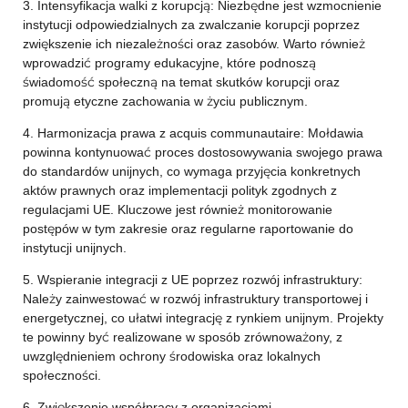
3. Intensyfikacja walki z korupcją: Niezbędne jest wzmocnienie
instytucji odpowiedzialnych za zwalczanie korupcji poprzez
zwiększenie ich niezależności oraz zasobów. Warto również
wprowadzić programy edukacyjne, które podnoszą
świadomość społeczną na temat skutków korupcji oraz
promują etyczne zachowania w życiu publicznym.
4. Harmonizacja prawa z acquis communautaire: Mołdawia
powinna kontynuować proces dostosowywania swojego prawa
do standardów unijnych, co wymaga przyjęcia konkretnych
aktów prawnych oraz implementacji polityk zgodnych z
regulacjami UE. Kluczowe jest również monitorowanie
postępów w tym zakresie oraz regularne raportowanie do
instytucji unijnych.
5. Wspieranie integracji z UE poprzez rozwój infrastruktury:
Należy zainwestować w rozwój infrastruktury transportowej i
energetycznej, co ułatwi integrację z rynkiem unijnym. Projekty
te powinny być realizowane w sposób zrównoważony, z
uwzględnieniem ochrony środowiska oraz lokalnych
społeczności.
6. Zwiększenie współpracy z organizacjami