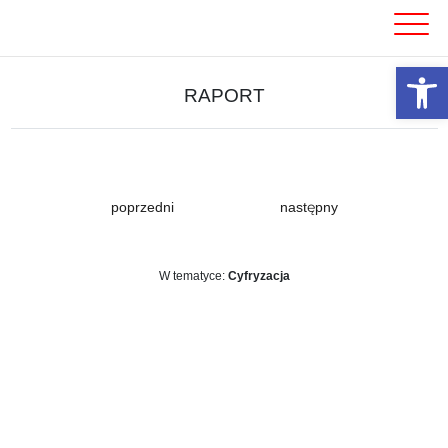
Skip
to
content
Otwórz 
RAPORT
poprzedni
następny
W tematyce:
Cyfryzacja