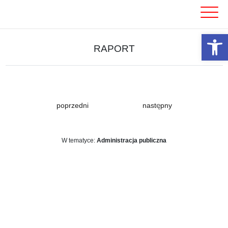
Skip
to
content
Otwórz 
RAPORT
poprzedni
następny
W tematyce:
Administracja publiczna