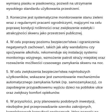
wymianą piasku w piaskownicy, pozwoli na utrzymanie
wysokiego standardu użytkowania przestrzeni.
3. Konieczne jest systematyczne monitorowanie stanu zieleni
wraz z regularnymi pracami ogrodniczymi, mającymi na celu
poprawę kondycji roślinności oraz zwiększenie estetyki i
atrakcyjności skweru jako przestrzeni publicznej.
4. W celu poprawy poziomu bezpieczeństwa i ograniczenia
negatywnych zachowań, takich jak akty wandalizmu czy
spożywanie alkoholu, rekomenduje się instalację systemu
monitoringu wizyjnego, wzmożenie patroli straży miejskiej oraz
rozważenie możliwości czasowego zamykania skweru na noc.
5. W celu zwiększenia bezpieczeństwa najmłodszych
użytkowników, wskazane jest zamontowanie mechanizmów
automatycznego zamykania furtek (np. samozamykaczy), co
zapobiegnie przypadkowemu wyjściu dzieci na pobliskie ulice
oraz zwiększy komfort opiekunów.
6. W przyszłości, przy planowaniu podobnych inwestycji,
niezbędne jest przeprowadzanie szeroko zakrojonych,
kompleksowych konsultacji społecznych, które pozwolą na