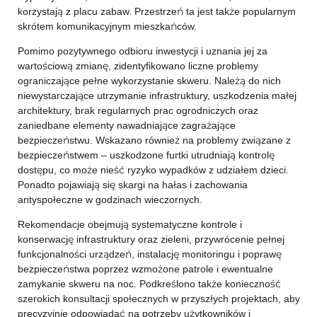
korzystają z placu zabaw. Przestrzeń ta jest także popularnym
skrótem komunikacyjnym mieszkańców.
Pomimo pozytywnego odbioru inwestycji i uznania jej za
wartościową zmianę, zidentyfikowano liczne problemy
ograniczające pełne wykorzystanie skweru. Należą do nich
niewystarczające utrzymanie infrastruktury, uszkodzenia małej
architektury, brak regularnych prac ogrodniczych oraz
zaniedbane elementy nawadniające zagrażające
bezpieczeństwu. Wskazano również na problemy związane z
bezpieczeństwem – uszkodzone furtki utrudniają kontrolę
dostępu, co może nieść ryzyko wypadków z udziałem dzieci.
Ponadto pojawiają się skargi na hałas i zachowania
antyspołeczne w godzinach wieczornych.
Rekomendacje obejmują systematyczne kontrole i
konserwację infrastruktury oraz zieleni, przywrócenie pełnej
funkcjonalności urządzeń, instalację monitoringu i poprawę
bezpieczeństwa poprzez wzmożone patrole i ewentualne
zamykanie skweru na noc. Podkreślono także konieczność
szerokich konsultacji społecznych w przyszłych projektach, aby
precyzyjnie odpowiadać na potrzeby użytkowników i