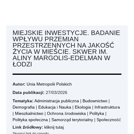
MIEJSKIE INWESTYCJE. BADANIE
WPŁYWU PRZEMIAN
PRZESTRZENNYCH NA JAKOŚĆ
ŻYCIA W MIEŚCIE. SKWER IM.
ALINY MARGOLIS-EDELMAN W
ŁODZI
Autor:
Unia Metropolii Polskich
Data publikacji:
27/03/2026
Tematyka:
Administracja publiczna
|
Budownictwo
|
Demografia
|
Edukacja i Nauka
|
Ekologia
|
Infrastruktura
|
Mieszkalnictwo
|
Ochrona środowiska
|
Polityka
|
Polityka społeczna
|
Samorząd terytorialny
|
Społeczność
Link źródłowy:
kliknij tutaj
Skopiuj link do raportu