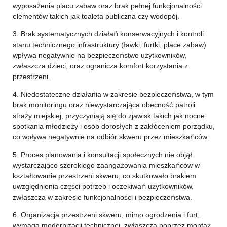
wyposażenia placu zabaw oraz brak pełnej funkcjonalności
elementów takich jak toaleta publiczna czy wodopój.
3. Brak systematycznych działań konserwacyjnych i kontroli
stanu technicznego infrastruktury (ławki, furtki, place zabaw)
wpływa negatywnie na bezpieczeństwo użytkowników,
zwłaszcza dzieci, oraz ogranicza komfort korzystania z
przestrzeni.
4. Niedostateczne działania w zakresie bezpieczeństwa, w tym
brak monitoringu oraz niewystarczająca obecność patroli
straży miejskiej, przyczyniają się do zjawisk takich jak nocne
spotkania młodzieży i osób dorosłych z zakłóceniem porządku,
co wpływa negatywnie na odbiór skweru przez mieszkańców.
5. Proces planowania i konsultacji społecznych nie objął
wystarczająco szerokiego zaangażowania mieszkańców w
kształtowanie przestrzeni skweru, co skutkowało brakiem
uwzględnienia części potrzeb i oczekiwań użytkowników,
zwłaszcza w zakresie funkcjonalności i bezpieczeństwa.
6. Organizacja przestrzeni skweru, mimo ogrodzenia i furt,
wymaga modernizacji technicznej, zwłaszcza poprzez montaż