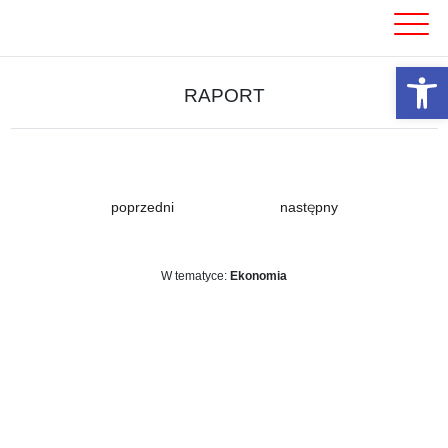
Skip
to
content
Otwórz 
RAPORT
poprzedni
następny
W tematyce:
Ekonomia