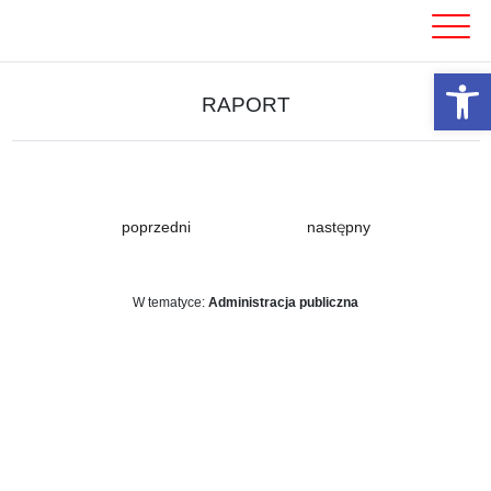
Skip
to
content
Otwórz 
RAPORT
poprzedni
następny
W tematyce:
Administracja publiczna