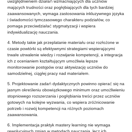
uwzględnieniem działań wzmacniających dla uczniów
mających trudności oraz pogłębiających dla tych bardziej
zaawansowanych, wymaga zastosowania inkluzywnego języka
i świadomości tymczasowego charakteru podziałów, co
pomaga przeciwdziałać stygmatyzacji i wspiera
indywidualizację nauczania.
4. Metody takie jak przeplatanie materiału oraz rozłożone w
czasie powtórki są efektywnymi strategiami wspierającymi
trwałe utrwalenie wiedzy i rozwijanie kompetencji, a integracja
ich z ocenianiem kształtującym umożliwia lepsze
monitorowanie postępów oraz aktywizację uczniów do
samodzielnej, ciągłej pracy nad materiałem.
5. Projektowanie zadań dydaktycznych powinno opierać się na
jasnym określeniu obowiązkowego minimum oraz umożliwieniu
stopniowego rozszerzania i pogłębiania treści przez uczniów
gotowych na kolejne wyzwania, co wspiera zróżnicowanie
potrzeb i rozwój kompetencji na różnych poziomach
zaawansowania.
6. Implementacja praktyk mastery learning nie wymaga
rewolucyjnych zmian w metodach nauczania, lecz ich