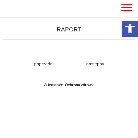
Skip
to
content
Otwórz 
RAPORT
poprzedni
następny
W tematyce:
Ochrona zdrowia