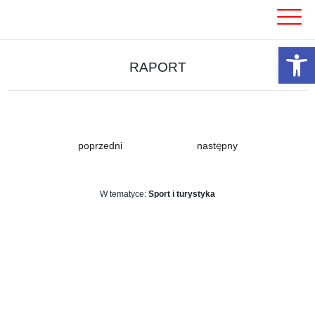
Skip
to
content
Otwórz 
RAPORT
poprzedni
następny
W tematyce:
Sport i turystyka