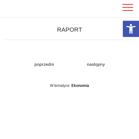
Skip
to
content
Otwórz 
RAPORT
poprzedni
następny
W tematyce:
Ekonomia