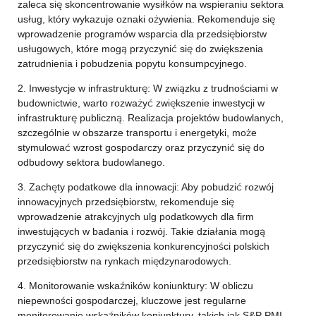
zaleca się skoncentrowanie wysiłków na wspieraniu sektora
usług, który wykazuje oznaki ożywienia. Rekomenduje się
wprowadzenie programów wsparcia dla przedsiębiorstw
usługowych, które mogą przyczynić się do zwiększenia
zatrudnienia i pobudzenia popytu konsumpcyjnego.
2. Inwestycje w infrastrukturę: W związku z trudnościami w
budownictwie, warto rozważyć zwiększenie inwestycji w
infrastrukturę publiczną. Realizacja projektów budowlanych,
szczególnie w obszarze transportu i energetyki, może
stymulować wzrost gospodarczy oraz przyczynić się do
odbudowy sektora budowlanego.
3. Zachęty podatkowe dla innowacji: Aby pobudzić rozwój
innowacyjnych przedsiębiorstw, rekomenduje się
wprowadzenie atrakcyjnych ulg podatkowych dla firm
inwestujących w badania i rozwój. Takie działania mogą
przyczynić się do zwiększenia konkurencyjności polskich
przedsiębiorstw na rynkach międzynarodowych.
4. Monitorowanie wskaźników koniunktury: W obliczu
niepewności gospodarczej, kluczowe jest regularne
monitorowanie wskaźników koniunktury, takich jak S&P PMI