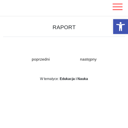
Skip
to
content
Otwórz 
RAPORT
poprzedni
następny
W tematyce:
Edukacja i Nauka