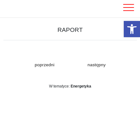
Skip
to
content
Otwórz 
RAPORT
poprzedni
następny
W tematyce:
Energetyka