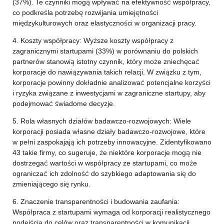
(37%). Te czynniki mogą wpływać na efektywność współpracy,
co podkreśla potrzebę rozwijania umiejętności
międzykulturowych oraz elastyczności w organizacji pracy.
4. Koszty współpracy: Wyższe koszty współpracy z
zagranicznymi startupami (33%) w porównaniu do polskich
partnerów stanowią istotny czynnik, który może zniechęcać
korporacje do nawiązywania takich relacji. W związku z tym,
korporacje powinny dokładnie analizować potencjalne korzyści
i ryzyka związane z inwestycjami w zagraniczne startupy, aby
podejmować świadome decyzje.
5. Rola własnych działów badawczo-rozwojowych: Wiele
korporacji posiada własne działy badawczo-rozwojowe, które
w pełni zaspokajają ich potrzeby innowacyjne. Zidentyfikowano
43 takie firmy, co sugeruje, że niektóre korporacje mogą nie
dostrzegać wartości w współpracy ze startupami, co może
ograniczać ich zdolność do szybkiego adaptowania się do
zmieniającego się rynku.
6. Znaczenie transparentności i budowania zaufania:
Współpraca z startupami wymaga od korporacji realistycznego
podejścia do celów oraz transparentności w komunikacji.