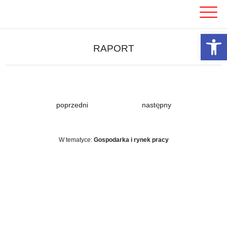
Skip
to
content
Otwórz 
RAPORT
poprzedni
następny
W tematyce:
Gospodarka i rynek pracy