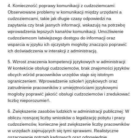
4. Konieczność poprawy komunikacji z cudzoziemcami:
Obserwowane problemy w komunikacji między urzędami a
cudzoziemcami, takie jak długie czasy odpowiedzi na
zapytania czy brak jasnych informacji, wskazują na potrzebę
wprowadzenia lepszych kanałów komunikacji. Umożliwienie
cudzoziemcom łatwiejszego dostępu do informacji oraz
wsparcia w języku ich ojczystym mogłoby znacząco poprawić
ich doświadczenia w interakcji z administracją.
5. Wzrost znaczenia kompetencji językowych w administracji:
W kontekście obsługi cudzoziemców, brak znajomości języków
obcych wśród pracowników urzędów staje się istotnym
ograniczeniem. Wprowadzenie szkoleń językowych oraz
zatrudnienie pracowników z umiejętnościami językowymi
mogłoby poprawić jakość obsługi cudzoziemców i zredukować
liczbę nieporozumień.
6. Zwiększenie zasobów ludzkich w administracji publicznej: W
obliczu rosnącej liczby wniosków o legalizację pobytu i pracy
cudzoziemców, konieczne jest zwiększenie liczby pracowników
w urzędach zajmujących się tymi sprawami. Realistyczne
oszacowanie potrzeb kadrowych oraz odpowiednie