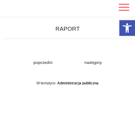
Skip
to
content
Otwórz 
RAPORT
poprzedni
następny
W tematyce:
Administracja publiczna