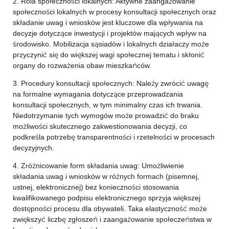
2. Rola społeczności lokalnych: Aktywne zaangażowanie
społeczności lokalnych w procesy konsultacji społecznych oraz
składanie uwag i wniosków jest kluczowe dla wpływania na
decyzje dotyczące inwestycji i projektów mających wpływ na
środowisko. Mobilizacja sąsiadów i lokalnych działaczy może
przyczynić się do większej wagi społecznej tematu i skłonić
organy do rozważenia obaw mieszkańców.
3. Procedury konsultacji społecznych: Należy zwrócić uwagę
na formalne wymagania dotyczące przeprowadzania
konsultacji społecznych, w tym minimalny czas ich trwania.
Niedotrzymanie tych wymogów może prowadzić do braku
możliwości skutecznego zakwestionowania decyzji, co
podkreśla potrzebę transparentności i rzetelności w procesach
decyzyjnych.
4. Zróżnicowanie form składania uwag: Umożliwienie
składania uwag i wniosków w różnych formach (pisemnej,
ustnej, elektronicznej) bez konieczności stosowania
kwalifikowanego podpisu elektronicznego sprzyja większej
dostępności procesu dla obywateli. Taka elastyczność może
zwiększyć liczbę zgłoszeń i zaangażowanie społeczeństwa w