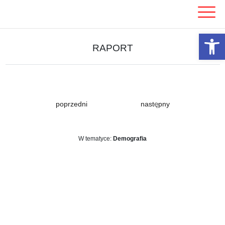
Skip
to
content
Otwórz 
RAPORT
poprzedni
następny
W tematyce:
Demografia