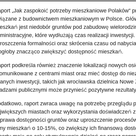
port „Jak zaspokoić potrzeby mieszkaniowe Polaków” 
iązane z budownictwem mieszkaniowym w Polsce. Głów
eszkań jest niedobór gruntów pod zabudowę wielorodz
ministracyjne, które wydłużają czas realizacji inwestyc
roszczenia formalności oraz skrócenia czasu od nabyci
głoby znacząco zwiększyć dostępność mieszkań.
port podkreśla również znaczenie lokalizacji nowych osi
omunikowane z centrami miast oraz mieć dostęp do niezb
anych inwestycji, takich jak wrocławska dzielnica Nowe Ż
adzami publicznymi może przynieść pozytywne rezultaty
datkowo, raport zwraca uwagę na potrzebę przeglądu 
jwiększych miastach oraz wykorzystania doświadczeń 
prawa dostępności gruntów oraz uproszczenie procesó
ny mieszkań o 10-15%, co zwiększy ich finansową dostę