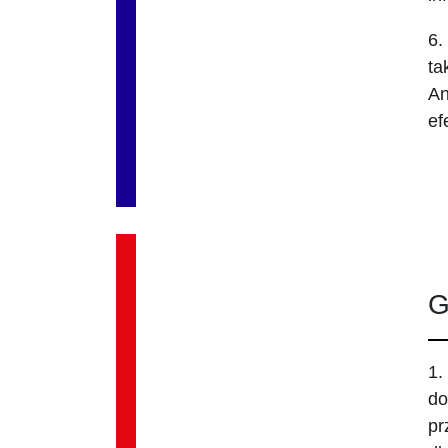
6.
ta
An
ef
G
1.
do
pr