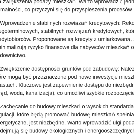
a zwiększenia podaży mieszkań. Warto wprowadzić jedno
rmalności, co przyczyni się do przyspieszenia procesów 
 Wprowadzenie stabilnych rozwiązań kredytowych: Rek
ugoterminowych, stabilnych rozwiązań kredytowych, któ
edytobiorców. Proponowane są kredyty z umiarkowaną, s
inimalizują ryzyko finansowe dla nabywców mieszkań o
downictwo.
 Zwiększenie dostępności gruntów pod zabudowę: Należy 
óre mogą być przeznaczone pod nowe inwestycje miesz
astach. Kluczowe jest zapewnienie dostępu do niezbędnej
rąd, woda, kanalizacja), co umożliwi szybkie rozpoczę
 Zachęcanie do budowy mieszkań o wysokich standard
gulacji, które będą promować budowę mieszkań spełnia
ergetyczne, jest niezbędne. Warto wprowadzić ulgi pod
dejmują się budowy ekologicznych i energooszczędnych