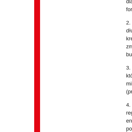
dl
fo
2.
dł
kr
zm
bu
3.
kt
mi
(p
4.
re
en
po