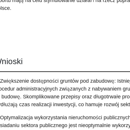
portu mają na celu stymulowanie działań na rzecz popr
lsce.
nioski
 Zwiększenie dostępności gruntów pod zabudowę: Istniej
ocedur administracyjnych związanych z nabywaniem gr
 budowę. Skomplikowane przepisy oraz długotrwałe pro
dłużają czas realizacji inwestycji, co hamuje rozwój se
 Optymalizacja wykorzystania nieruchomości publicznyc
siadaniu sektora publicznego jest nieoptymalnie wykor