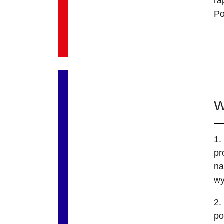
ra
Po
W
1.
pr
na
wy
2.
po