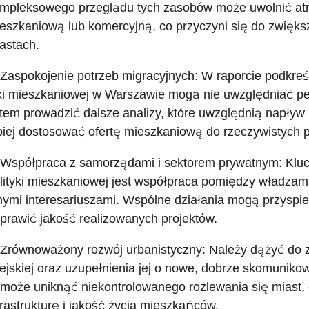
mpleksowego przeglądu tych zasobów może uwolnić at
eszkaniową lub komercyjną, co przyczyni się do zwięk
astach.
 Zaspokojenie potrzeb migracyjnych: W raporcie podkreś
ki mieszkaniowej w Warszawie mogą nie uwzględniać peł
tem prowadzić dalsze analizy, które uwzględnią napły
piej dostosować ofertę mieszkaniową do rzeczywistych p
 Współpraca z samorządami i sektorem prywatnym: Kl
lityki mieszkaniowej jest współpraca pomiędzy władzam
nymi interesariuszami. Wspólne działania mogą przyspi
prawić jakość realizowanych projektów.
 Zrównoważony rozwój urbanistyczny: Należy dążyć do za
ejskiej oraz uzupełnienia jej o nowe, dobrze skomuniko
może uniknąć niekontrolowanego rozlewania się miast,
frastrukturę i jakość życia mieszkańców.