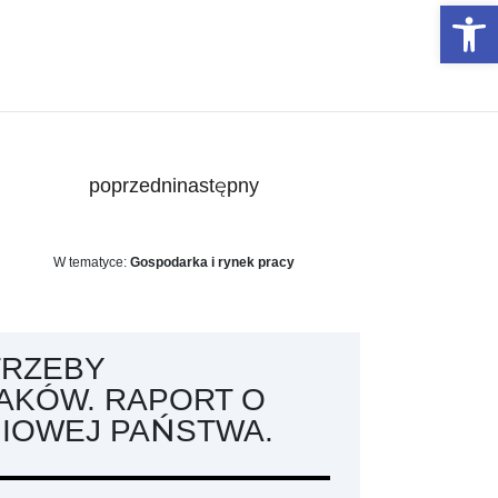
Otwórz 
poprzedni
następny
W tematyce:
Gospodarka i rynek pracy
TRZEBY
AKÓW. RAPORT O
NIOWEJ PAŃSTWA.