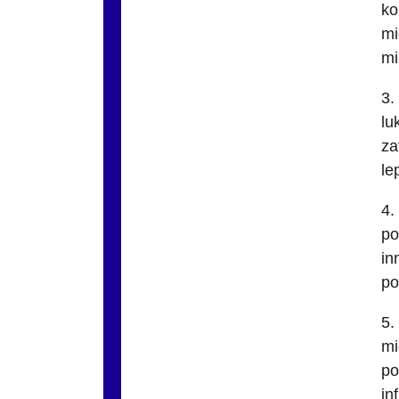
ko
mi
mi
3.
lu
za
le
4.
po
in
po
5.
mi
po
in