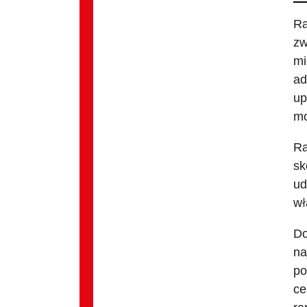
Ra
zw
mi
ad
up
mo
Ra
sk
ud
wł
Do
na
po
ce