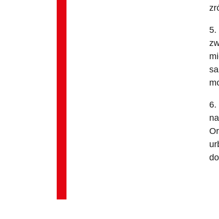
zr
5.
zw
mi
sa
mo
6.
na
Or
ur
do