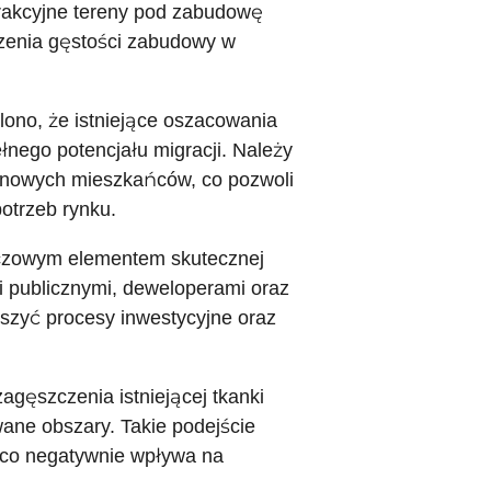
rakcyjne tereny pod zabudowę
szenia gęstości zabudowy w
lono, że istniejące oszacowania
nego potencjału migracji. Należy
w nowych mieszkańców, co pozwoli
otrzeb rynku.
uczowym elementem skutecznej
i publicznymi, deweloperami oraz
eszyć procesy inwestycyjne oraz
gęszczenia istniejącej tkanki
wane obszary. Takie podejście
 co negatywnie wpływa na