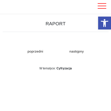
Skip
to
content
Otwórz 
RAPORT
poprzedni
następny
W tematyce:
Cyfryzacja