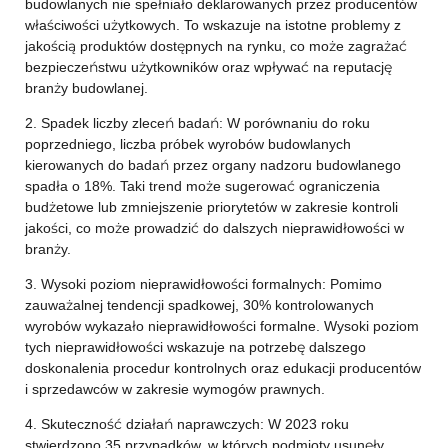
budowlanych nie spełniało deklarowanych przez producentów
właściwości użytkowych. To wskazuje na istotne problemy z
jakością produktów dostępnych na rynku, co może zagrażać
bezpieczeństwu użytkowników oraz wpływać na reputację
branży budowlanej.
2. Spadek liczby zleceń badań: W porównaniu do roku
poprzedniego, liczba próbek wyrobów budowlanych
kierowanych do badań przez organy nadzoru budowlanego
spadła o 18%. Taki trend może sugerować ograniczenia
budżetowe lub zmniejszenie priorytetów w zakresie kontroli
jakości, co może prowadzić do dalszych nieprawidłowości w
branży.
3. Wysoki poziom nieprawidłowości formalnych: Pomimo
zauważalnej tendencji spadkowej, 30% kontrolowanych
wyrobów wykazało nieprawidłowości formalne. Wysoki poziom
tych nieprawidłowości wskazuje na potrzebę dalszego
doskonalenia procedur kontrolnych oraz edukacji producentów
i sprzedawców w zakresie wymogów prawnych.
4. Skuteczność działań naprawczych: W 2023 roku
stwierdzono 35 przypadków, w których podmioty usunęły