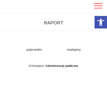
Skip
to
content
Otwórz 
RAPORT
poprzedni
następny
W tematyce:
Administracja publiczna