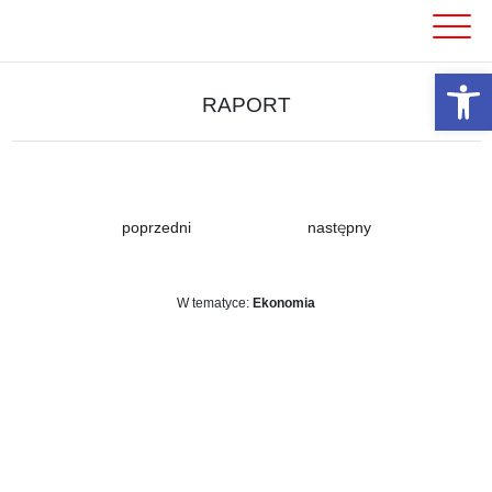
Skip
to
content
Otwórz 
RAPORT
poprzedni
następny
W tematyce:
Ekonomia