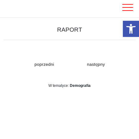
Skip
to
content
Otwórz 
RAPORT
poprzedni
następny
W tematyce:
Demografia