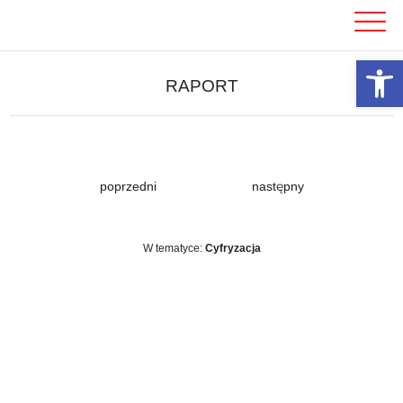
Skip
to
content
Otwórz 
RAPORT
poprzedni
następny
W tematyce:
Cyfryzacja