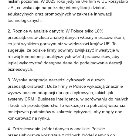
niskim poziomie. W 2023 roku jedynie 8% firm w UE korzystało
z AI, co wskazuje na potrzebę intensyfikacji działań
edukacyjnych oraz promocyjnych w zakresie innowacji
technologicznych.
2. Różnice w analizie danych: W Polsce tylko 18%
przedsiębiorstw zleca analizę danych własnym pracownikom,
co jest wynikiem gorszym niż w większości krajów UE. To
sugeruje, że polskie firmy powinny zwiększyć inwestycje w
rozwój kompetencji analitycznych wśród pracowników, aby
lepiej wykorzystać dostępne dane do podejmowania decyzji
biznesowych.
3. Wysoka adaptacja narzędzi cyfrowych w dużych
przedsiębiorstwach: Duże firmy w Polsce wykazują znacznie
wyższy poziom adaptacji narzędzi cyfrowych, takich jak
systemy CRM i Business Intelligence, w porównaniu do małych
i średnich przedsiębiorstw. To wskazuje na potrzebę wsparcia
mniejszych podmiotów w zakresie cyfryzacji, aby mogły one
konkurować na rynku.
4. Zróżnicowanie źródeł danych w analizie: Polskie
przedsiębiorstwa korzystają z różnych źródeł danych do