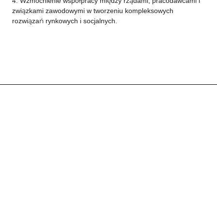
4. Wzmocnienie współpracy między rządami, pracodawcami i
związkami zawodowymi w tworzeniu kompleksowych
rozwiązań rynkowych i socjalnych.