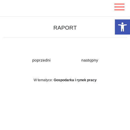
Skip
to
content
Otwórz 
RAPORT
poprzedni
następny
W tematyce:
Gospodarka i rynek pracy