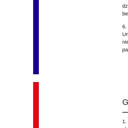
dz
be
6.
Um
ni
pa
G
1.