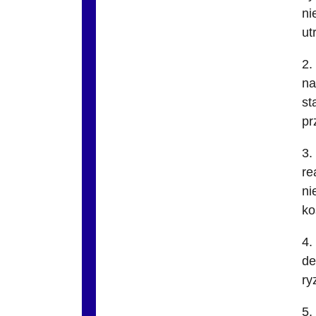
ni
ut
2.
na
st
pr
3.
re
ni
ko
4.
de
ry
5.