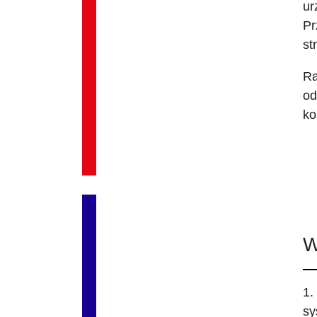
ur
Pr
st
Ra
od
ko
W
1.
sy