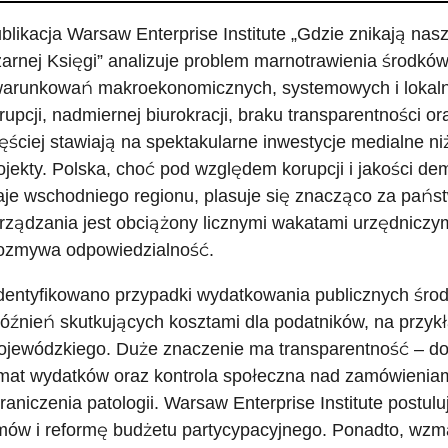
blikacja Warsaw Enterprise Institute „Gdzie znikają na
arnej Księgi” analizuje problem marnotrawienia środków
arunkowań makroekonomicznych, systemowych i lokaln
rupcji, nadmiernej biurokracji, braku transparentności o
ęściej stawiają na spektakularne inwestycje medialne ni
ojekty. Polska, choć pod względem korupcji i jakości dem
aje wschodniego regionu, plasuje się znacząco za pań
rządzania jest obciążony licznymi wakatami urzędniczym
rozmywa odpowiedzialność.
dentyfikowano przypadki wydatkowania publicznych śro
óźnień skutkujących kosztami dla podatników, na przyk
jewódzkiego. Duże znaczenie ma transparentność – d
mat wydatków oraz kontrola społeczna nad zamówieniam
raniczenia patologii. Warsaw Enterprise Institute postul
ów i reformę budżetu partycypacyjnego. Ponadto, wzma