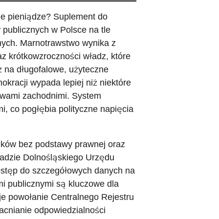
sze pieniądze? Suplement do
 publicznych w Polsce na tle
ych. Marnotrawstwo wynika z
raz krótkowzroczności władz, które
ż na długofalowe, użyteczne
okracji wypada lepiej niż niektóre
stwami zachodnimi. System
i, co pogłębia polityczne napięcia
dków bez podstawy prawnej oraz
ładzie Dolnośląskiego Urzędu
ostęp do szczegółowych danych na
i publicznymi są kluczowe dla
uje powołanie Centralnego Rejestru
cnianie odpowiedzialności