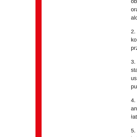
ob
or
al
2.
ko
pr
3.
st
us
pu
4.
an
ła
5.