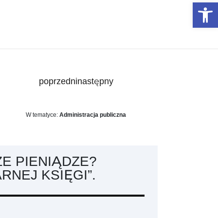
Otwórz 
poprzedni
następny
W tematyce:
Administracja publiczna
ZE PIENIĄDZE?
RNEJ KSIĘGI”.