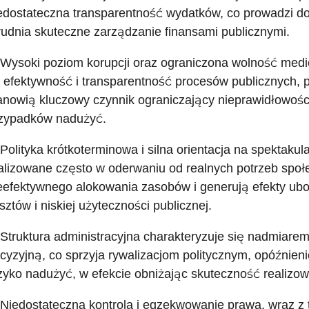
edostateczna transparentność wydatków, co prowadzi do
rudnia skuteczne zarządzanie finansami publicznymi.
 Wysoki poziom korupcji oraz ograniczona wolność med
 efektywność i transparentność procesów publicznych, 
anowią kluczowy czynnik ograniczający nieprawidłowośc
zypadków nadużyć.
 Polityka krótkoterminowa i silna orientacja na spektakul
alizowane często w oderwaniu od realnych potrzeb społ
eefektywnego alokowania zasobów i generują efekty ub
sztów i niskiej użyteczności publicznej.
 Struktura administracyjna charakteryzuje się nadmiar
cyzyjną, co sprzyja rywalizacjom politycznym, opóźnien
zyko nadużyć, w efekcie obniżając skuteczność realizowan
 Niedostateczna kontrola i egzekwowanie prawa, wraz z 