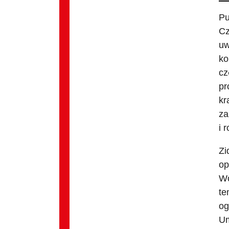
Pu
Cz
uw
ko
cz
pr
kr
za
i 
Zi
op
Wo
te
og
Um