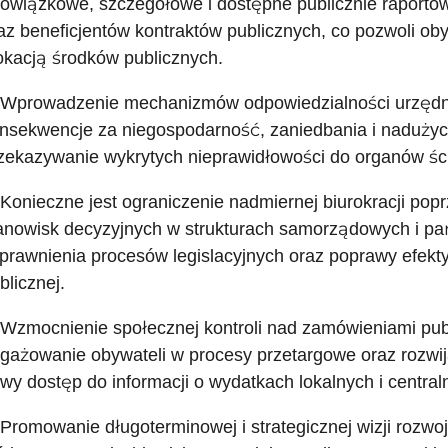
owiązkowe, szczegółowe i dostępne publicznie raporto
az beneficjentów kontraktów publicznych, co pozwoli ob
okacją środków publicznych.
 Wprowadzenie mechanizmów odpowiedzialności urzędni
nsekwencje za niegospodarność, zaniedbania i nadużyc
zekazywanie wykrytych nieprawidłowości do organów ści
 Konieczne jest ograniczenie nadmiernej biurokracji po
anowisk decyzyjnych w strukturach samorządowych i pa
prawnienia procesów legislacyjnych oraz poprawy efekty
blicznej.
 Wzmocnienie społecznej kontroli nad zamówieniami pu
gażowanie obywateli w procesy przetargowe oraz rozwij
twy dostęp do informacji o wydatkach lokalnych i central
 Promowanie długoterminowej i strategicznej wizji rozwoj