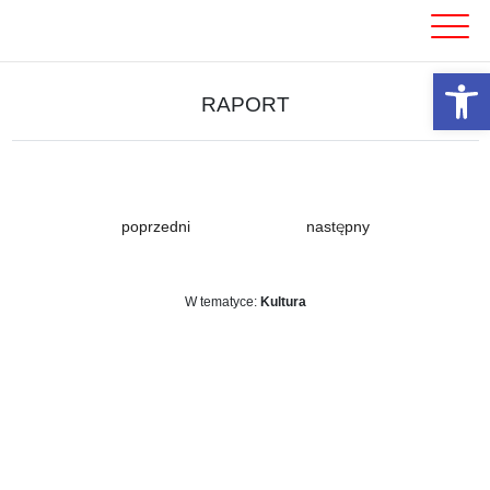
Skip
to
content
Otwórz 
RAPORT
poprzedni
następny
W tematyce:
Kultura