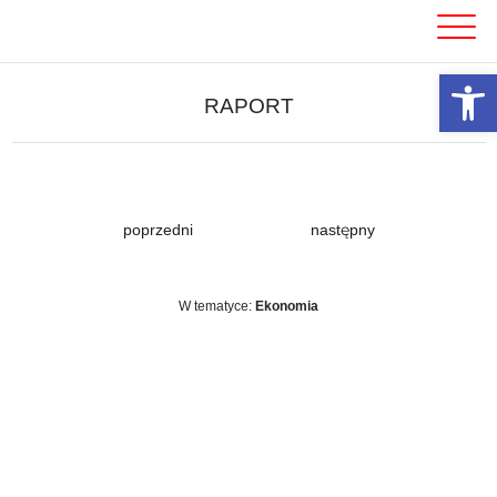
Skip
to
content
Otwórz 
RAPORT
poprzedni
następny
W tematyce:
Ekonomia