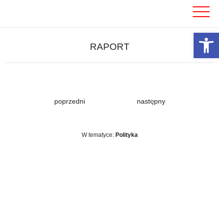
Skip
to
content
Otwórz 
RAPORT
poprzedni
następny
W tematyce:
Polityka