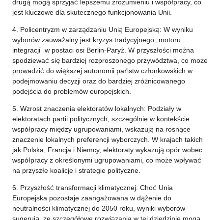
drugą mogą sprzyjać lepszemu zrozumieniu i współpracy, co
jest kluczowe dla skutecznego funkcjonowania Unii.
4. Policentryzm w zarządzaniu Unią Europejską: W wyniku
wyborów zauważalny jest kryzys tradycyjnego „motoru
integracji” w postaci osi Berlin-Paryż. W przyszłości można
spodziewać się bardziej rozproszonego przywództwa, co może
prowadzić do większej autonomii państw członkowskich w
podejmowaniu decyzji oraz do bardziej zróżnicowanego
podejścia do problemów europejskich.
5. Wzrost znaczenia elektoratów lokalnych: Podziały w
elektoratach partii politycznych, szczególnie w kontekście
współpracy między ugrupowaniami, wskazują na rosnące
znaczenie lokalnych preferencji wyborczych. W krajach takich
jak Polska, Francja i Niemcy, elektoraty wykazują opór wobec
współpracy z określonymi ugrupowaniami, co może wpływać
na przyszłe koalicje i strategie polityczne.
6. Przyszłość transformacji klimatycznej: Choć Unia
Europejska pozostaje zaangażowana w dążenie do
neutralności klimatycznej do 2050 roku, wyniki wyborów
sugerują, że szczegółowe rozwiązania w tej dziedzinie mogą