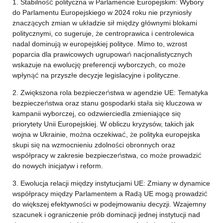
1. Stabilność polityczna w Parlamencie Europejskim: Wybory
do Parlamentu Europejskiego w 2024 roku nie przyniosły
znaczących zmian w układzie sił między głównymi blokami
politycznymi, co sugeruje, że centroprawica i centrolewica
nadal dominują w europejskiej polityce. Mimo to, wzrost
poparcia dla prawicowych ugrupowań nacjonalistycznych
wskazuje na ewolucję preferencji wyborczych, co może
wpłynąć na przyszłe decyzje legislacyjne i polityczne.
2. Zwiększona rola bezpieczeństwa w agendzie UE: Tematyka
bezpieczeństwa oraz stanu gospodarki stała się kluczowa w
kampanii wyborczej, co odzwierciedla zmieniające się
priorytety Unii Europejskiej. W obliczu kryzysów, takich jak
wojna w Ukrainie, można oczekiwać, że polityka europejska
skupi się na wzmocnieniu zdolności obronnych oraz
współpracy w zakresie bezpieczeństwa, co może prowadzić
do nowych inicjatyw i reform.
3. Ewolucja relacji między instytucjami UE: Zmiany w dynamice
współpracy między Parlamentem a Radą UE mogą prowadzić
do większej efektywności w podejmowaniu decyzji. Wzajemny
szacunek i ograniczenie prób dominacji jednej instytucji nad