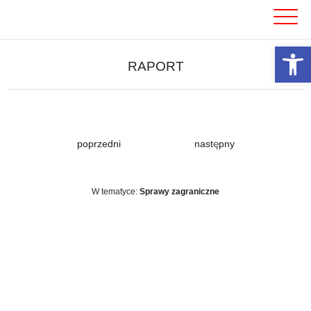
Skip
to
content
Otwórz 
RAPORT
poprzedni
następny
W tematyce:
Sprawy zagraniczne