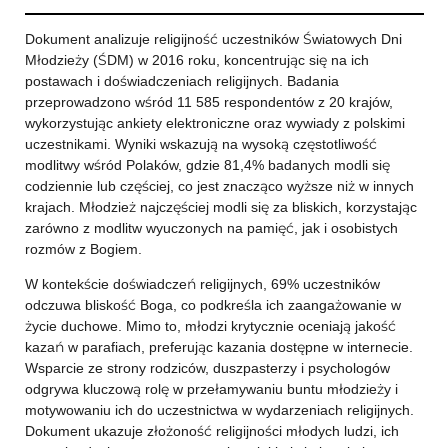
Dokument analizuje religijność uczestników Światowych Dni
Młodzieży (ŚDM) w 2016 roku, koncentrując się na ich
postawach i doświadczeniach religijnych. Badania
przeprowadzono wśród 11 585 respondentów z 20 krajów,
wykorzystując ankiety elektroniczne oraz wywiady z polskimi
uczestnikami. Wyniki wskazują na wysoką częstotliwość
modlitwy wśród Polaków, gdzie 81,4% badanych modli się
codziennie lub częściej, co jest znacząco wyższe niż w innych
krajach. Młodzież najczęściej modli się za bliskich, korzystając
zarówno z modlitw wyuczonych na pamięć, jak i osobistych
rozmów z Bogiem.
W kontekście doświadczeń religijnych, 69% uczestników
odczuwa bliskość Boga, co podkreśla ich zaangażowanie w
życie duchowe. Mimo to, młodzi krytycznie oceniają jakość
kazań w parafiach, preferując kazania dostępne w internecie.
Wsparcie ze strony rodziców, duszpasterzy i psychologów
odgrywa kluczową rolę w przełamywaniu buntu młodzieży i
motywowaniu ich do uczestnictwa w wydarzeniach religijnych.
Dokument ukazuje złożoność religijności młodych ludzi, ich