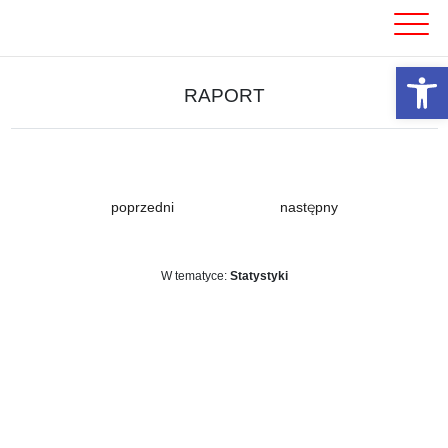
Skip
to
content
Otwórz 
RAPORT
poprzedni
następny
W tematyce:
Statystyki