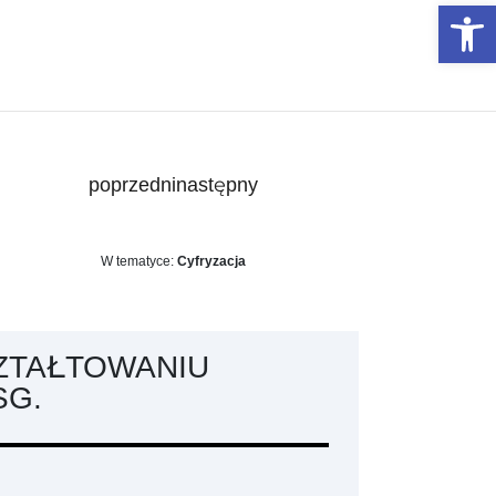
Otwórz 
poprzedni
następny
W tematyce:
Cyfryzacja
ZTAŁTOWANIU
SG.