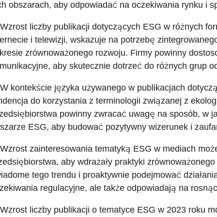
ch obszarach, aby odpowiadać na oczekiwania rynku i s
 Wzrost liczby publikacji dotyczących ESG w różnych fo
ternecie i telewizji, wskazuje na potrzebę zintegrowane
kresie zrównoważonego rozwoju. Firmy powinny dostoso
munikacyjne, aby skutecznie dotrzeć do różnych grup o
 W kontekście języka używanego w publikacjach dotycz
ndencja do korzystania z terminologii związanej z ekolo
zedsiębiorstwa powinny zwracać uwagę na sposób, w ja
szarze ESG, aby budować pozytywny wizerunek i zaufani
 Wzrost zainteresowania tematyką ESG w mediach może 
zedsiębiorstwa, aby wdrażały praktyki zrównoważonego
iadome tego trendu i proaktywnie podejmować działania, 
zekiwania regulacyjne, ale także odpowiadają na rosn
 Wzrost liczby publikacji o tematyce ESG w 2023 roku 