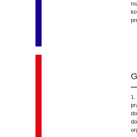
ro
ko
pr
G
1.
pr
do
do
or