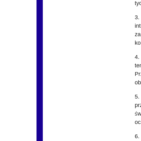
ty
3.
in
za
ko
4.
te
Pr
ob
5.
pr
św
oc
6.