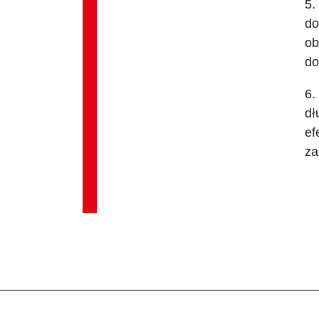
5.
do
ob
do
6.
dł
ef
za