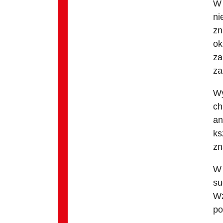
W 
ni
zn
ok
za
za
Wy
ch
an
ks
zn
W 
su
Wz
po