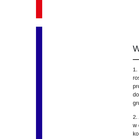
W
1.
ro
pr
do
gr
2.
w 
ko