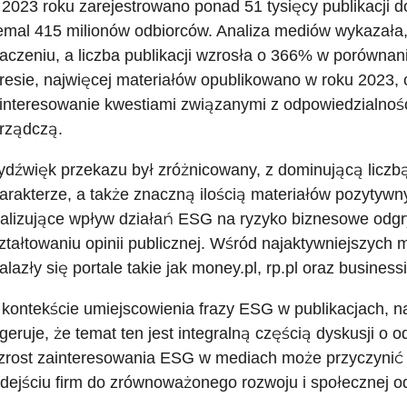
2023 roku zarejestrowano ponad 51 tysięcy publikacji d
emal 415 milionów odbiorców. Analiza mediów wykazała,
aczeniu, a liczba publikacji wzrosła o 366% w porówna
resie, najwięcej materiałów opublikowano w roku 2023,
interesowanie kwestiami związanymi z odpowiedzialnośc
rządczą.
dźwięk przekazu był zróżnicowany, z dominującą liczbą 
arakterze, a także znaczną ilością materiałów pozytyw
alizujące wpływ działań ESG na ryzyko biznesowe odgr
ztałtowaniu opinii publicznej. Wśród najaktywniejszych 
alazły się portale takie jak money.pl, rp.pl oraz business
kontekście umiejscowienia frazy ESG w publikacjach, naj
geruje, że temat ten jest integralną częścią dyskusji o 
rost zainteresowania ESG w mediach może przyczynić si
dejściu firm do zrównoważonego rozwoju i społecznej o