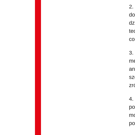
2.
do
dz
te
co
3.
me
an
sz
zr
4.
po
mo
po