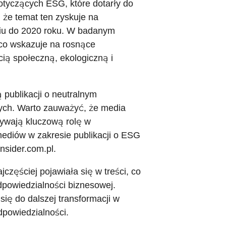
otyczących ESG, które dotarły do
 że temat ten zyskuje na
niu do 2020 roku. W badanym
 co wskazuje na rosnące
ią społeczną, ekologiczną i
publikacji o neutralnym
nych. Warto zauważyć, że media
ywają kluczową rolę w
mediów w zakresie publikacji o ESG
insider.com.pl.
częściej pojawiała się w treści, co
odpowiedzialności biznesowej.
ę do dalszej transformacji w
dpowiedzialności.