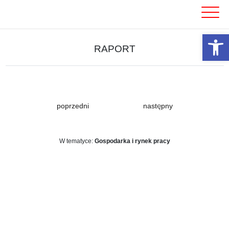
Skip
to
content
Otwórz 
RAPORT
poprzedni
następny
W tematyce:
Gospodarka i rynek pracy