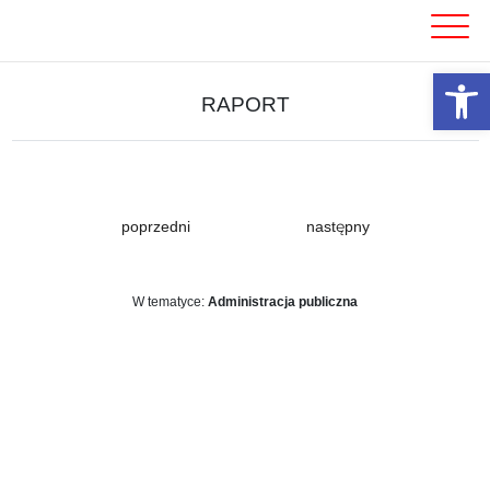
Skip
to
content
Otwórz 
RAPORT
poprzedni
następny
W tematyce:
Administracja publiczna