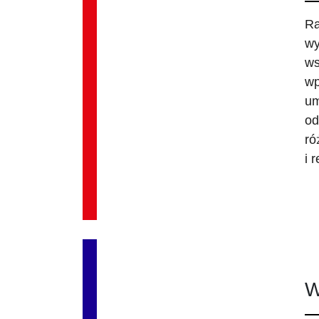
Ra
wy
ws
wp
um
od
ró
i 
W