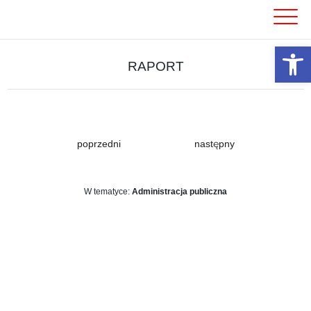
Skip
to
content
Otwórz 
RAPORT
poprzedni
następny
W tematyce:
Administracja publiczna