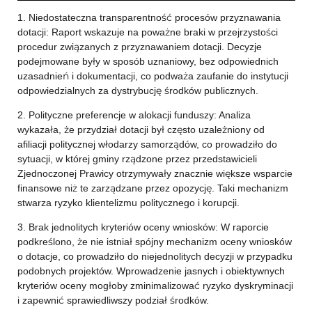
1. Niedostateczna transparentność procesów przyznawania
dotacji: Raport wskazuje na poważne braki w przejrzystości
procedur związanych z przyznawaniem dotacji. Decyzje
podejmowane były w sposób uznaniowy, bez odpowiednich
uzasadnień i dokumentacji, co podważa zaufanie do instytucji
odpowiedzialnych za dystrybucję środków publicznych.
2. Polityczne preferencje w alokacji funduszy: Analiza
wykazała, że przydział dotacji był często uzależniony od
afiliacji politycznej włodarzy samorządów, co prowadziło do
sytuacji, w której gminy rządzone przez przedstawicieli
Zjednoczonej Prawicy otrzymywały znacznie większe wsparcie
finansowe niż te zarządzane przez opozycję. Taki mechanizm
stwarza ryzyko klientelizmu politycznego i korupcji.
3. Brak jednolitych kryteriów oceny wniosków: W raporcie
podkreślono, że nie istniał spójny mechanizm oceny wniosków
o dotacje, co prowadziło do niejednolitych decyzji w przypadku
podobnych projektów. Wprowadzenie jasnych i obiektywnych
kryteriów oceny mogłoby zminimalizować ryzyko dyskryminacji
i zapewnić sprawiedliwszy podział środków.