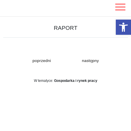
Skip
to
content
Otwórz 
RAPORT
poprzedni
następny
W tematyce:
Gospodarka i rynek pracy