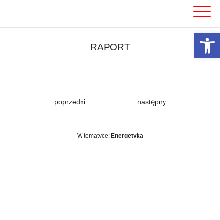
Skip
to
content
Otwórz 
RAPORT
poprzedni
następny
W tematyce:
Energetyka