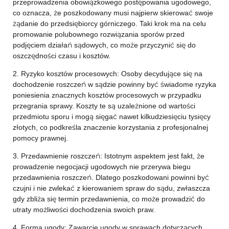
przeprowadzenia obowiązkowego postępowania ugodowego,
co oznacza, że poszkodowany musi najpierw skierować swoje
żądanie do przedsiębiorcy górniczego. Taki krok ma na celu
promowanie polubownego rozwiązania sporów przed
podjęciem działań sądowych, co może przyczynić się do
oszczędności czasu i kosztów.
2. Ryzyko kosztów procesowych: Osoby decydujące się na
dochodzenie roszczeń w sądzie powinny być świadome ryzyka
poniesienia znacznych kosztów procesowych w przypadku
przegrania sprawy. Koszty te są uzależnione od wartości
przedmiotu sporu i mogą sięgać nawet kilkudziesięciu tysięcy
złotych, co podkreśla znaczenie korzystania z profesjonalnej
pomocy prawnej.
3. Przedawnienie roszczeń: Istotnym aspektem jest fakt, że
prowadzenie negocjacji ugodowych nie przerywa biegu
przedawnienia roszczeń. Dlatego poszkodowani powinni być
czujni i nie zwlekać z kierowaniem spraw do sądu, zwłaszcza
gdy zbliża się termin przedawnienia, co może prowadzić do
utraty możliwości dochodzenia swoich praw.
4. Forma ugody: Zawarcie ugody w sprawach dotyczących