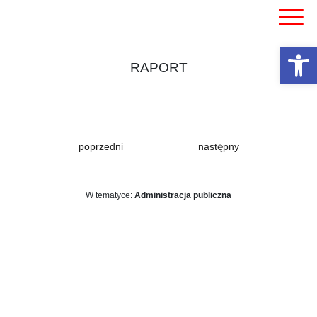
Skip
to
content
Otwórz 
RAPORT
poprzedni
następny
W tematyce:
Administracja publiczna